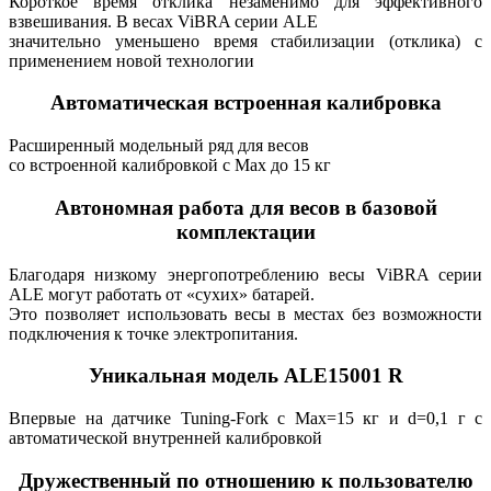
Короткое время отклика незаменимо для эффективного
взвешивания. В весах ViBRA серии ALE
значительно уменьшено время стабилизации (отклика) с
применением новой технологии
А
втоматическая встроенная калибровка
Расширенный модельный ряд для весов
со встроенной калибровкой с Max до 15 кг
Автономная работа для весов в базовой
комплектации
Благодаря низкому энергопотреблению весы ViBRA серии
ALE могут работать от «сухих» батарей.
Это позволяет использовать весы в местах без возможности
подключения к точке электропитания.
Уникальная модель ALE15001 R
Впервые на датчике Tuning-Fork с Max=15 кг и d=0,1 г с
автоматической внутренней калибровкой
Дружественный по отношению к пользователю