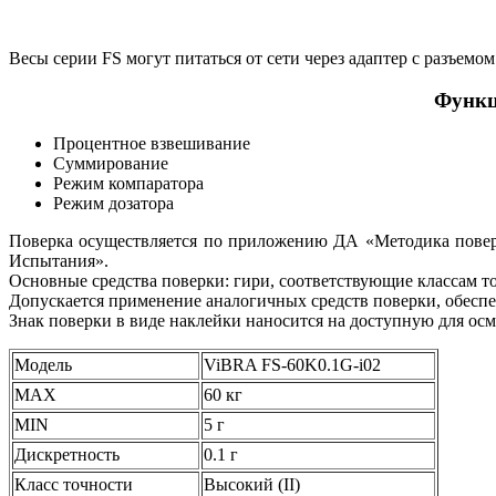
Весы серии FS могут питаться от сети через адаптер с разъемом
Функц
Процентное взвешивание
Суммирование
Режим компаратора
Режим дозатора
Поверка осуществляется по приложению ДА «Методика поверк
Испытания».
Основные средства поверки: гири, соответствующие классам т
Допускается применение аналогичных средств поверки, обесп
Знак поверки в виде наклейки наносится на доступную для осм
Модель
ViBRA FS-60K0.1G-i02
MAX
60 кг
MIN
5 г
Дискретность
0.1 г
Класс точности
Высокий (II)