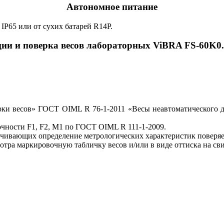
Автономное питание
 IP65 или от сухих батарей R14P.
ии и поверка весов лабораторных ViBRA FS-60K0.
и весов» ГОСТ OIML R 76-1-2011 «Весы неавтоматического дей
очности F1, F2, M1 по ГОСТ OIML R 111-1-2009.
ечивающих определение метрологических характеристик поверяе
отра маркировочную табличку весов и/или в виде оттиска на сви