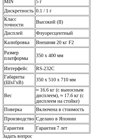
MIN
5 г
Дискретность
0.1 / 1 г
Класс
Высокий (II)
точности
Дисплей
Флуоресцентный
Калибровка
Внешняя 20 кг F2
Размер
350 х 400 мм
платформы
Интерфейс
RS-232C
Габариты
350 х 510 х 710 мм
(ШхГхВ)
≈ 16.6 кг (с выносным
Вес
дисплеем), ≈ 17.6 кг (с
дисплеем на стойке)
Поверка
Включена в стоимость
Производство
Сделано в Японии
Гарантия
Гарантия 7 лет
Задать вопрос