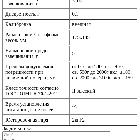
3100
взвешивания, г
Дискретность, г
0,1
Калибровка
внешняя
Размер чаши / платформы
175х145
весов, мм
Наименьший предел
5
взвешивания, г
Пределы допускаемой
от 0,5г до 500г вкл. ±50;
погрешности при
св. 500г до 2000г вкл. ±100;
первичной поверке, мг
св. 2000г до 3100г вкл. ±150
Класс точности согласно
II высокий
ГОСТ OIML R 76-1-2011
Время установления
~2
показаний, с, не более
Юстировочная гиря
2кгF2
Задать вопрос