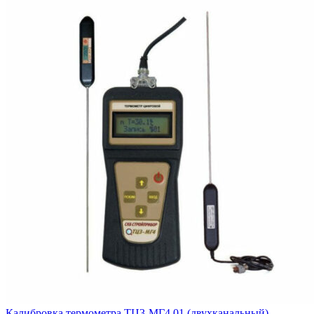
Калибровка термометра ТЦ3-МГ4.01 (двухканальный)