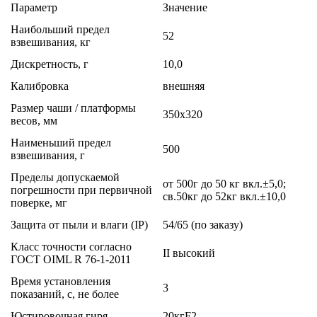
Параметр
Значение
Наибольший предел
52
взвешивания, кг
Дискретность, г
10,0
Калибровка
внешняя
Размер чаши / платформы
350х320
весов, мм
Наименьший предел
500
взвешивания, г
Пределы допускаемой
от 500г до 50 кг вкл.±5,0;
погрешности при первичной
св.50кг до 52кг вкл.±10,0
поверке, мг
Защита от пыли и влаги (IP)
54/65 (по заказу)
Класс точности согласно
II высокий
ГОСТ OIML R 76-1-2011
Время установления
3
показаний, с, не более
Юстировочная гиря
20кгF2