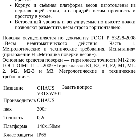
Корпус и съёмная платформа весов изготовлены из
нержавеющей стали, что придаёт весам прочность и
простоту в уходе.
Встроенный уровень и регулируемые по высоте ножки
позволяют разместить весы строго горизонтально.
Поверка осуществляется по документу ГОСТ Р 53228-2008
«Весы неавтоматического действия. Часть 1.
Метрологические и технические требования. Испытания»
(приложение Н «Методика поверки весов»).
Основные средства поверки — гири класса точности М1-2 по
ГОСТ OIML 111-1-2009 «Гири классов E1, E2, F1, F2, M1, M1-
2, M2, M2-3 и M3. Метрологические и технические
требования».
Задать вопрос
Название
OHAUS
V31XW301
Производитель
OHAUS
max
300г
Точность
0,2г
Платформа
146х158мм
Класс защиты
IP65