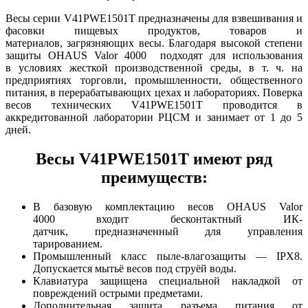
Весы серии V41PWE1501T
предназначены для взвешивания и
фасовки пищевых продуктов, товаров и
материалов, загрязняющих весы. Благодаря высокой степени
защиты OHAUS Valor 4000
подходят для использования
в условиях жесткой производственной среды, в т. ч. на
предприятиях торговли, промышленности, общественного
питания, в перерабатывающих цехах и лабораториях. Поверка
весов технических V41PWE1501T проводится в
аккредитованной лаборатории РЦСМ и занимает от 1 до 5
дней.
Весы V41PWE1501T
имеют ряд
преимуществ:
В базовую комплектацию весов OHAUS Valor
4000
входит бесконтактный ИК-
датчик, предназначенный для управления
тарированием.
Промышленный класс пыле-влагозащиты — IPX8.
Допускается мытьё весов под струёй воды.
Клавиатура защищена специальной накладкой от
повреждений острыми предметами.
Дополнительная защита разъема питания от