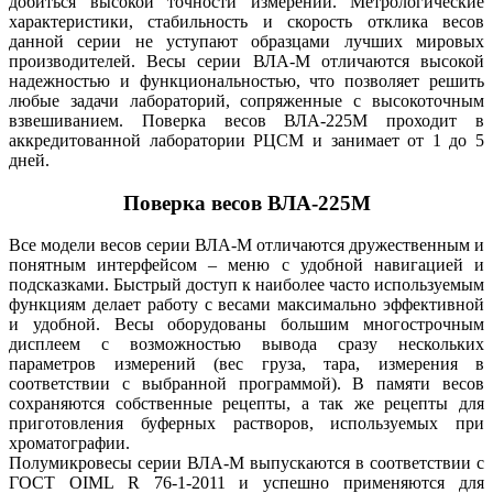
добиться высокой точности измерений. Метрологические
характеристики, стабильность и скорость отклика весов
данной серии не уступают образцами лучших мировых
производителей. Весы серии ВЛА-М отличаются высокой
надежностью и функциональностью, что позволяет решить
любые задачи лабораторий, сопряженные с высокоточным
взвешиванием. Поверка весов ВЛА-225М проходит в
аккредитованной лаборатории РЦСМ и занимает от 1 до 5
дней.
Поверка весов ВЛА-225М
Все модели весов серии ВЛА-М отличаются дружественным и
понятным интерфейсом – меню с удобной навигацией и
подсказками. Быстрый доступ к наиболее часто используемым
функциям делает работу с весами максимально эффективной
и удобной. Весы оборудованы большим многострочным
дисплеем с возможностью вывода сразу нескольких
параметров измерений (вес груза, тара, измерения в
соответствии с выбранной программой). В памяти весов
сохраняются собственные рецепты, а так же рецепты для
приготовления буферных растворов, используемых при
хроматографии.
Полумикровесы серии ВЛА-М выпускаются в соответствии с
ГОСТ OIML R 76-1-2011 и успешно применяются для