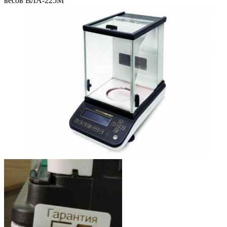
весов ВЛА-225М