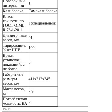
Поверочный
1
интервал, мг
Калибровка
Самокалибровка
Класс
точности по
I (специальный)
ГОСТ OIML
R 76-1-2011
Диаметр чаши
91
весов, мм
Тарирование,
100
% от НПВ
Время
установки
8
показаний, с
не более
Габаритные
размеры
411х212х345
весов, мм
Масса весов,
7,9
кг
Потребляемая
8
мощность, ВА