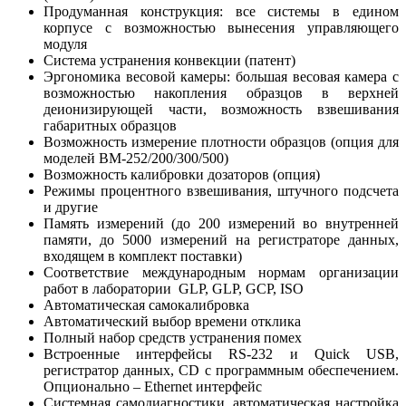
Продуманная конструкция: все системы в едином
корпусе с возможностью вынесения управляющего
модуля
Система устранения конвекции (патент)
Эргономика весовой камеры: большая весовая камера с
возможностью накопления образцов в верхней
деионизирующей части, возможность взвешивания
габаритных образцов
Возможность измерение плотности образцов (опция для
моделей ВМ-252/200/300/500)
Возможность калибровки дозаторов (опция)
Режимы процентного взвешивания, штучного подсчета
и другие
Память измерений (до 200 измерений во внутренней
памяти, до 5000 измерений на регистраторе данных,
входящем в комплект поставки)
Соответствие международным нормам организации
работ в лаборатории GLP, GLP, GCP, ISO
Автоматическая самокалибровка
Автоматический выбор времени отклика
Полный набор средств устранения помех
Встроенные интерфейсы RS-232 и Quick USB,
регистратор данных, CD с программным обеспечением.
Опционально – Ethernet интерфейс
Системная самодиагностики, автоматическая настройка