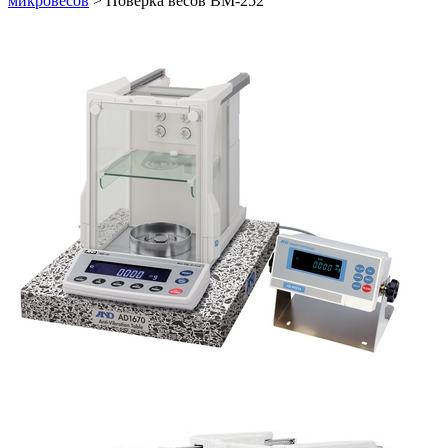
микровесов
>
Поверка весов ВМ-252