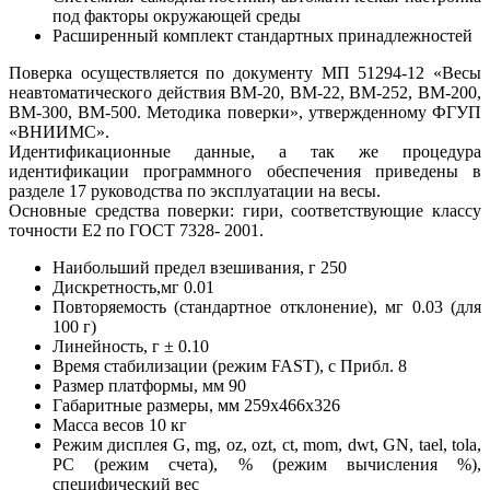
под факторы окружающей среды
Расширенный комплект стандартных принадлежностей
Поверка осуществляется по документу МП 51294-12 «Весы
неавтоматического действия BM-20, BM-22, BM-252, BM-200,
BM-300, BM-500. Методика поверки», утвержденному ФГУП
«ВНИИМС».
Идентификационные данные, а так же процедура
идентификации программного обеспечения приведены в
разделе 17 руководства по эксплуатации на весы.
Основные средства поверки: гири, соответствующие классу
точности Е2 по ГОСТ 7328- 2001.
Наибольший предел взешивания, г 250
Дискретность,мг 0.01
Повторяемость (стандартное отклонение), мг 0.03 (для
100 г)
Линейность, г ± 0.10
Время стабилизации (режим FAST), с Прибл. 8
Размер платформы, мм 90
Габаритные размеры, мм 259х466х326
Масса весов 10 кг
Режим дисплея G, mg, oz, ozt, ct, mom, dwt, GN, tael, tola,
PC (режим счета), % (режим вычисления %),
специфический вес