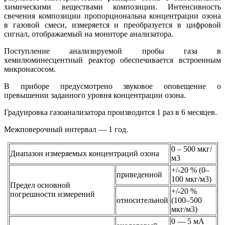
химическими веществами композиции. Интенсивность
свечения композиции пропорциональна концентрации озона
в газовой смеси, измеряется и преобразуется в цифровой
сигнал, отображаемый на мониторе анализатора.
Поступление анализируемой пробы газа в
хемилюминесцентный реактор обеспечивается встроенным
микронасосом.
В приборе предусмотрено звуковое оповещение о
превышении заданного уровня концентрации озона.
Градуировка газоанализатора производится 1 раз в 6 месяцев.
Межповерочный интервал — 1 год.
0 – 500 мкг/
Диапазон измеряемых концентраций озона
м3
+/-20 % (0–
приведенной
100 мкг/м3)
Предел основной
+/-20 %
погрешности измерений
относительной
(100–500
мкг/м3)
0 — 5 мА