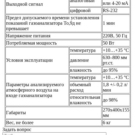
аналоговый
или 4-20 мА
Выходной сигнал
цифровой
RS-232
Предел допускаемого времени установления
показаний газоанализатора То,9д не
1 мин
превышает
Напряжение питания
220В, 50 Гц
Потребляемая мощность
50 Вт
температура
+10…+35 °С
630–800 мм
Условия эксплуатации
давление
рт.ст.
влажность
до 95%
температура
+10…+35 °С
Параметры анализируемого
объемный
1,8 +/- 0,2 л/
атмосферного воздуха на
расход
мин
входе газоанализатора
относительная
до 98%
влажность
270х400х155
Габариты
мм
Вес, не более
6 кг
Задать вопрос