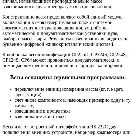
сигнал, изменяющийся пропорционально массе
взвешиваемого груза преобразуется в цифровой код.
Конструктивно весы представляют собой единый модуль,
включающий в себя измерительный блок с системой
электромагнитного уравновешивания, устройства
автоматической и полуавтоматической установки нуля,
выборки массы тары. Результаты взвешивания выводятся на
буквенно-цифровой жидкокристаллический дисплей.
Калибровка весов модификаций CP225D, СРЗ24Ѕ, CP224S,
CP124S, CP64 может проводиться полуавтоматически с
помощью внутренней или внешней гири для калибровки.
Весы оснащены сервисными программами:
переключение единиц измерения массы (кг, г, карат,
фунт, унция);
счет числа компонентов, имеющих примерно одну и ту
же массу;
взвешивание в процентах;
взвешивание животных.
Весы имеют встроенный интерфейс типа RS 232C для
подключения внешних устройств, например компьютера или