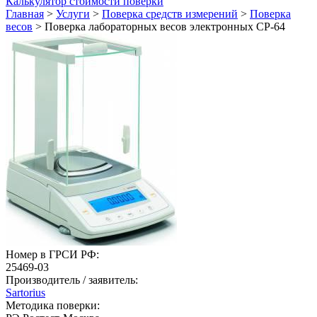
Калькулятор стоимости поверки
Главная
>
Услуги
>
Поверка средств измерений
>
Поверка
весов
>
Поверка лабораторных весов электронных СР-64
Номер в ГРСИ РФ:
25469-03
Производитель / заявитель:
Sartorius
Методика поверки: