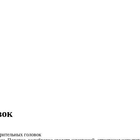
вок
рительных головок