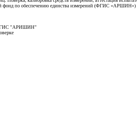
. Поверка, калибровка средств измерений, аттестация испытате
ый фонд по обеспечению единства измерений (ФГИС «АРШИН»)
о ФГИС "АРИШИН"
оверке