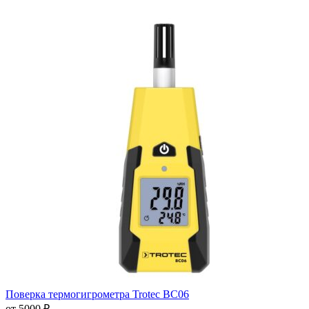
Поверка термогигрометра Trotec BC06
от 5000 ₽