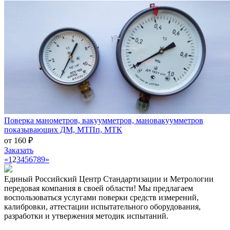
Поверка манометров, вакуумметров, мановакуумметров
показывающих ДМ, МТПп, МТК
от 160 ₽
Заказать
«
1
2
3
4
5
6
7
8
9
»
Единый Российский Центр Стандартизации и Метрологии
передовая компания в своей области! Мы предлагаем
воспользоваться услугами поверки средств измерений,
калибровки, аттестации испытательного оборудования,
разработки и утвержения методик испытаний.