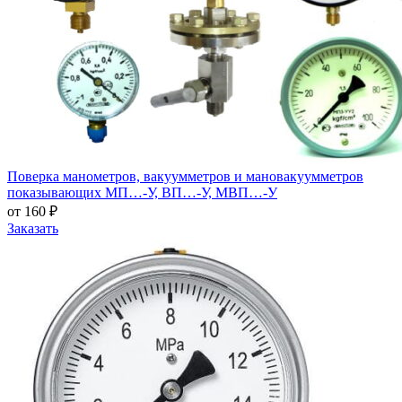
Поверка манометров, вакуумметров и мановакуумметров
показывающих МП…-У, ВП…-У, МВП…-У
от 160 ₽
Заказать