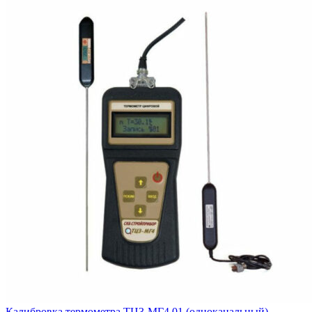
Калибровка термометра ТЦ3-МГ4.01 (одноканальный)