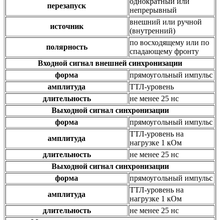
однократный или
перезапуск
непрерывный
внешний или ручной
источник
(внутренний)
по восходящему или по
полярность
спадающему фронту
Входной сигнал внешней синхронизации
форма
прямоугольный импульс
амплитуда
ТТЛ-уровень
длительность
не менее 25 нс
Выходной сигнал синхронизации
форма
прямоугольный импульс
ТТЛ-уровень на
амплитуда
нагрузке 1 кОм
длительность
не менее 25 нс
Выходной сигнал синхронизации
форма
прямоугольный импульс
ТТЛ-уровень на
амплитуда
нагрузке 1 кОм
длительность
не менее 25 нс