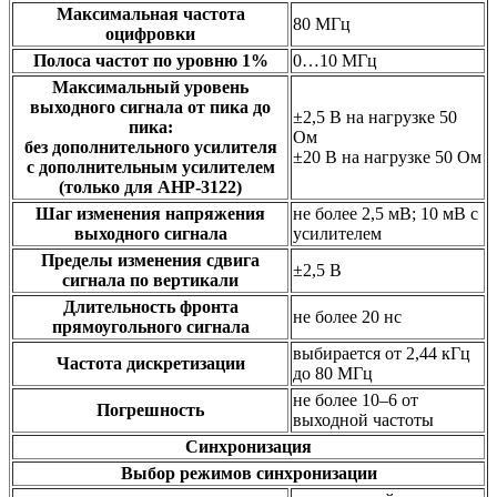
Максимальная частота
80 МГц
оцифровки
Полоса частот по уровню 1%
0…10 МГц
Максимальный уровень
выходного сигнала от пика до
±2,5 В на нагрузке 50
пика:
Ом
без дополнительного усилителя
±20 В на нагрузке 50 Ом
с дополнительным усилителем
(только для АНР-3122)
Шаг изменения напряжения
не более 2,5 мВ; 10 мВ с
выходного сигнала
усилителем
Пределы изменения сдвига
±2,5 В
сигнала по вертикали
Длительность фронта
не более 20 нс
прямоугольного сигнала
выбирается от 2,44 кГц
Частота дискретизации
до 80 МГц
не более 10–6 от
Погрешность
выходной частоты
Синхронизация
Выбор режимов синхронизации