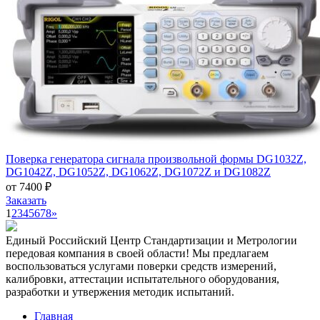
Поверка генератора сигнала произвольной формы DG1032Z,
DG1042Z, DG1052Z, DG1062Z, DG1072Z и DG1082Z
от 7400 ₽
Заказать
1
2
3
4
5
6
7
8
»
Единый Российский Центр Стандартизации и Метрологии
передовая компания в своей области! Мы предлагаем
воспользоваться услугами поверки средств измерений,
калибровки, аттестации испытательного оборудования,
разработки и утвержения методик испытаний.
Главная