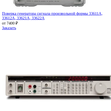
Поверка генератора сигнала произвольной формы 33611А,
33612А, 33621А, 33622А
от 7400 ₽
Заказать