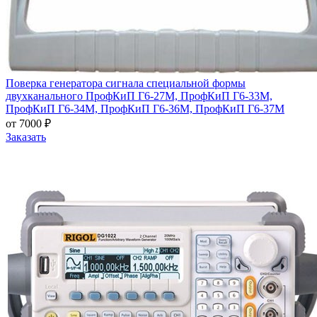
Поверка генератора сигнала специальной формы
двухканального ПрофКиП Г6-27М, ПрофКиП Г6-33М,
ПрофКиП Г6-34М, ПрофКиП Г6-36М, ПрофКиП Г6-37М
от 7000 ₽
Заказать