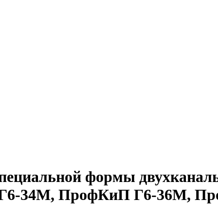
 специальной формы двухкана
Г6-34М, ПрофКиП Г6-36М, П