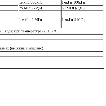
1мкГц-300кГц
1мкГц-300кГц
25 МГц (-3дБ)
50 МГц (-3дБ)
1 мкГц-5 МГц
1 мкГц-5 МГц
х 1 года) при температуре (23±5) °С
азмах (высокий импеданс)