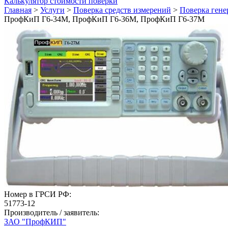
Калькулятор стоимости поверки
Главная
>
Услуги
>
Поверка средств измерений
>
Поверка гене
ПрофКиП Г6-34М, ПрофКиП Г6-36М, ПрофКиП Г6-37М
Номер в ГРСИ РФ:
51773-12
Производитель / заявитель:
ЗАО "ПрофКИП"