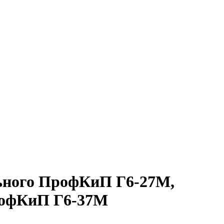
льного ПрофКиП Г6-27М,
рофКиП Г6-37М