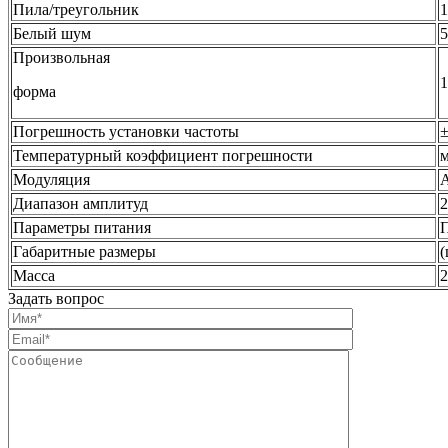
Пила/треугольник
Белый шум
5
Произвольная
форма
Погрешность установки частоты
±
Температурный коэффициент погрешности
м
Модуляция
A
Диапазон амплитуд
2
Параметры питания
П
Габаритные размеры
(
Масса
2
Задать вопрос