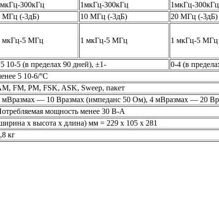
1мкГц-300кГц
1мкГц-300кГц
1мкГц-300кГц
 МГц (-3дБ)
10 МГц (-3дБ)
20 МГц (-3дБ)
1 мкГц-5 МГц
1 мкГц-5 МГц
1 мкГц-5 МГц
5 10-5 (в пределах 90 дней), ±1-
0-4 (в предела
енее 5 10-6/°С
M, FM, PM, FSK, ASK, Sweep, пакет
 мВразмах — 10 Вразмах (импеданс 50 Ом), 4 мВразмах — 20 Вр
отребляемая мощность менее 30 В-А
ширина х высота х длина) мм = 229 х 105 х 281
,8 кг