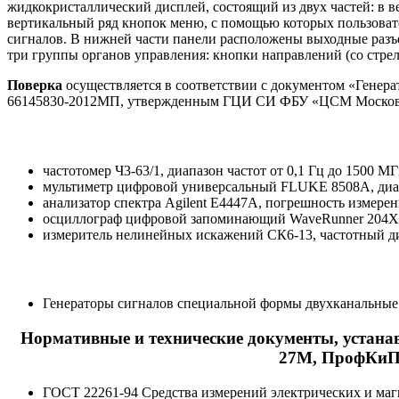
жидкокристаллический дисплей, состоящий из двух частей: в в
вертикальный ряд кнопок меню, с помощью которых пользоват
сигналов. В нижней части панели расположены выходные разъ
три группы органов управления: кнопки направлений (со стре
Поверка
осуществляется в соответствии с документом «Генер
66145830-2012МП, утвержденным ГЦИ СИ ФБУ «ЦСМ Московск
частотомер Ч3-63/1, диапазон частот от 0,1 Гц до 1500 М
мультиметр цифровой универсальный FLUKE 8508A, диапаз
анализатор спектра Agilent E4447A, погрешность измерен
осциллограф цифровой запоминающий WaveRunner 204Xi, 
измеритель нелинейных искажений СК6-13, частотный ди
Генераторы сигналов специальной формы двухканальные 
Нормативные и технические документы, устан
27М, ПрофКиП
ГОСТ 22261-94 Средства измерений электрических и маг