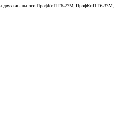
рмы двухканального ПрофКиП Г6-27М, ПрофКиП Г6-33М,