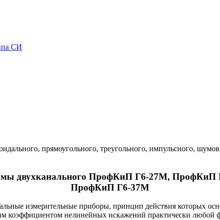
ипа СИ
идального, прямоугольного, треугольного, импульсного, шумовог
формы двухканального ПрофКиП Г6-27М, ПрофКиП
ПрофКиП Г6-37М
льные измерительные приборы, принцип действия которых осно
ким коэффициентом нелинейных искажений практически любой ф