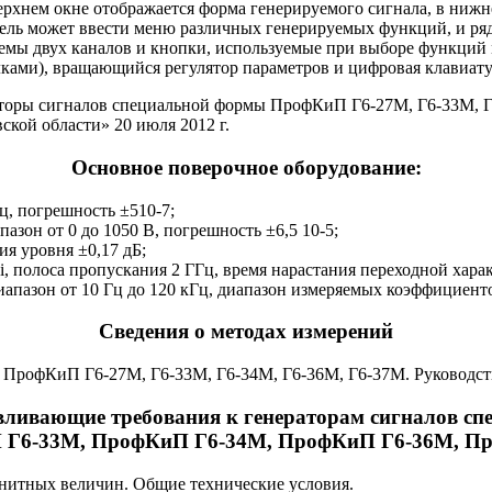
ерхнем окне отображается форма генерируемого сигнала, в нижн
ель может ввести меню различных генерируемых функций, и ря
емы двух каналов и кнопки, используемые при выборе функций 
лками), вращающийся регулятор параметров и цифровая клавиату
аторы сигналов специальной формы ПрофКиП Г6-27М, Г6-33М, Г
ой области» 20 июля 2012 г.
Основное поверочное оборудование:
Гц, погрешность ±510-7;
он от 0 до 1050 В, погрешность ±6,5 10-5;
ия уровня ±0,17 дБ;
полоса пропускания 2 ГГц, время нарастания переходной характ
апазон от 10 Гц до 120 кГц, диапазон измеряемых коэффициенто
Сведения о методах измерений
ПрофКиП Г6-27М, Г6-33М, Г6-34М, Г6-36М, Г6-37М. Руководств
авливающие требования к генераторам сигналов 
 Г6-33М, ПрофКиП Г6-34М, ПрофКиП Г6-36М, П
нитных величин. Общие технические условия.