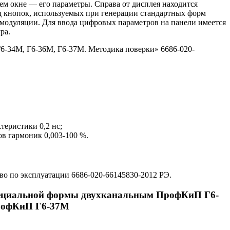
ем окне — его параметры. Справа от дисплея находится
д кнопок, используемых при генерации стандартных форм
модуляции. Для ввода цифровых параметров на панели имеется
ра.
6-34М, Г6-36М, Г6-37М. Методика поверки» 6686-020-
еристики 0,2 нс;
в гармоник 0,003-100 %.
о по эксплуатации 6686-020-66145830-2012 РЭ.
специальной формы двухканальным ПрофКиП Г6-
рофКиП Г6-37М