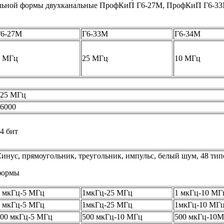
циальной формы двухканальные ПрофКиП Г6-27М, ПрофКиП Г6-
Г6-27М
Г6-33М
Г6-34М
5 МГц
25 МГц
10 МГц
125 МГц
6000
4 бит
инус, прямоугольник, треугольник, импульс, белый шум, 48 ти
формы
1 мкГц-5 МГц
1мкГц-25 МГц
1 мкГц-10 МГ
1 мкГц-5 МГц
1мкГц-25 МГц
1мкГц-10 МГ
500 мкГц-5 МГц
500 мкГц-10 МГц
500 мкГц-10