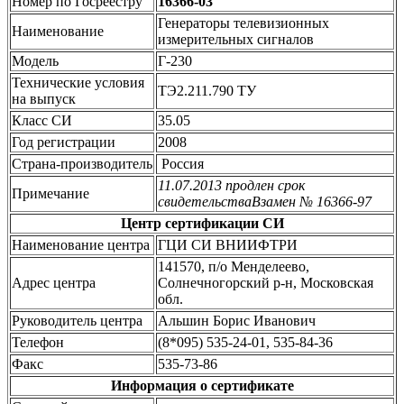
Номер по Госреестру
16366-03
Генераторы телевизионных
Наименование
измерительных сигналов
Модель
Г-230
Технические условия
ТЭ2.211.790 ТУ
на выпуск
Класс СИ
35.05
Год регистрации
2008
Страна-производитель
Россия
11.07.2013 продлен срок
Примечание
свидетельстваВзамен № 16366-97
Центр сертификации СИ
Наименование центра
ГЦИ СИ ВНИИФТРИ
141570, п/о Менделеево,
Адрес центра
Солнечногорский р-н, Московская
обл.
Руководитель центра
Альшин Борис Иванович
Телефон
(8*095) 535-24-01, 535-84-36
Факс
535-73-86
Информация о сертификате