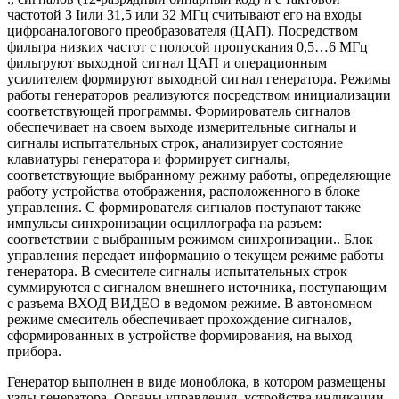
частотой З Iили 31,5 или 32 МГц считы­вают его на входы
цифроаналогового преобразователя (ЦАП). Посредством
фильтра низких частот с полосой пропускания 0,5…6 МГц
фильтруют выходной сигнал ЦАП и операционным
усилителем формируют выходной сигнал генератора. Режимы
работы генераторов реализуются посредством инициализации
соответствующей программы. Формирователь сигналов
обеспечи­вает на своем выходе измерительные сигналы и
сигналы испытательных строк, анализирует со­стояние
клавиатуры генератора и формирует сигналы,
соответствующие выбранному режиму работы, определяющие
работу устройства отображения, расположенного в блоке
управления. С формирователя сигналов поступают также
импульсы синхронизации осциллографа на разъем:
соответствии с выбранным режимом синхронизации.. Блок
управления передает информацию о текущем режиме работы
генератора. В смесителе сигналы испытательных строк
суммируются с сигналом внешнего источника, поступающим
с разъема ВХОД ВИДЕО в ведомом режиме. В автономном
режиме смеситель обеспечивает прохождение сигналов,
сформированных в уст­ройстве формирования, на выход
прибора.
Генератор выполнен в виде моноблока, в котором размещены
узлы генератора. Органы управления, устройства индикации