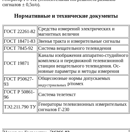
сигналов ± 0,5о/о).
Нормативные и технические документы
Средства измерений электрических и
ГОСТ 22261-82
магнитных величин
ГОСТ 18471-83
Звенья тракта и измерительные сигналы
ГОСТ 7845-92
Система вещательного телевидения
Каналы изображения аппаратно-студийного
комплекса и пере­движной телевизионной
ГОСТ 19871
станции вещательного телевидения. Ос­
новные параметры и методы измерения
Общесоюзные нормы допускаемых
ГОСТ Р50627-
р/помех
93
индустриальных
ГОСТ Р 50861-
Система телетекст
96
Генераторы телевизионных измерительных
ТЭ2.211.790 ТУ
сигналов Г-230