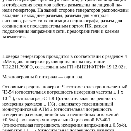
и отображения режимов работы размещены на лицевой па­
нели генератора. На задней стороне генераторов расположены
входные и выходные разъемы, разъемы для контроля
сигналов, разъем синхронизации осциллографа, разъем для
соединения с последовательным портом ПК, разъем
подключения напряжения сети, предохранители и клем­ма
заземления.
Поверка генераторов проводится в соответствии с разделом 4
«Методика поверки» руково­дства по эксплуатации
ТЭ2.211.790РЭ, согласованным ГП «ВНИИФТРИ» 19.12.02 г.
Межповерочны й интервал — один год.
Основные средства поверки: Частотомер электронно-счетный
ЧЗ-54 (относительная по­грешность измерения частоты ± 1 х
-9
10
), осциллограф С 1-8 1(относительная погрешность
измерения размахов ± 1%) , анализатор телевизионный
монитуринговый АТМ-2 (относи­тельная погрешность
измерения размахов, линейных и нелинейных искажений
±0,5о/о). вольтметр универсальный цифровой В7-40/1
(относительная погрешность измерения на­пряжения ± 0,5о/о),
генератор Г3-112 (относительная погрешность размахов