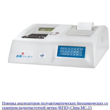
Поверка анализаторов полуавтоматических биохимических со
сканером радиочастотной метки (RFID) Clima MC-15