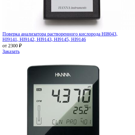
Поверка анализатора растворенного кислорода HI8043,
HI9141, HI9142, HI9143, HI9145, HI9146
от 2300 ₽
Заказать