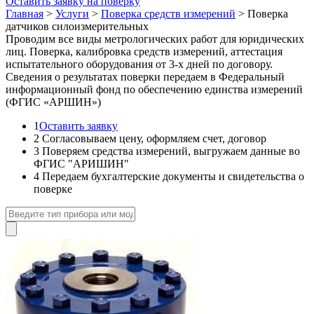
Оставить заявку на поверку
Главная
>
Услуги
>
Поверка средств измерений
>
Поверка
датчиков силоизмерительных
Проводим все виды метрологических работ для юридических
лиц. Поверка, калибровка средств измерений, аттестация
испытательного оборудования от 3-х дней по договору.
Сведения о результатах поверки передаем в Федеральный
информационный фонд по обеспечению единства измерений
(ФГИС «АРШИН»)
1
Оставить заявку
2
Согласовываем цену, оформляем счет, договор
3
Поверяем средства измерений, выгружаем данные во
ФГИС "АРИШИН"
4
Передаем бухгалтерские документы и свидетельства о
поверке