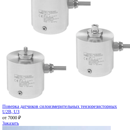
Поверка датчиков силоизмерительных тензорезисторных
U2B, U3
от 7000 ₽
Заказать