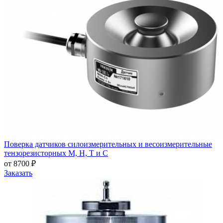
Поверка датчиков силоизмерительных и весоизмерительные
тензорезисторных М, Н, Т и С
от 8700 ₽
Заказать