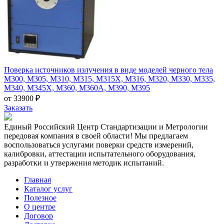
Поверка источников излучения в виде моделей черного тела
М300, М305, М310, М315, М315Х, М316, М320, М330, М335,
М340, М345Х, М360, М360А, М390, М395
от 33900 ₽
Заказать
Единый Российский Центр Стандартизации и Метрологии
передовая компания в своей области! Мы предлагаем
воспользоваться услугами поверки средств измерений,
калибровки, аттестации испытательного оборудования,
разработки и утвержения методик испытаний.
Главная
Каталог услуг
Полезное
О центре
Договор