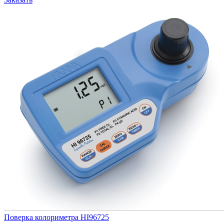
Поверка колориметра HI96725