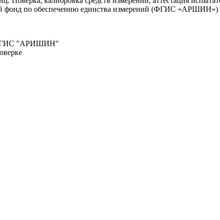
. Поверка, калибровка средств измерений, аттестация испытате
ый фонд по обеспечению единства измерений (ФГИС «АРШИН»)
о ФГИС "АРИШИН"
оверке