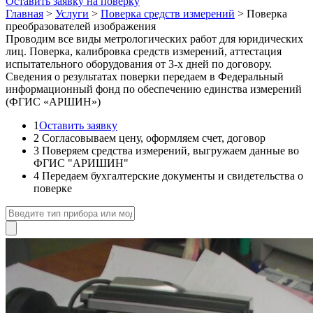
Оставить заявку на поверку
Главная
>
Услуги
>
Поверка средств измерений
>
Поверка
преобразователей изображения
Проводим все виды метрологических работ для юридических
лиц. Поверка, калибровка средств измерений, аттестация
испытательного оборудования от 3-х дней по договору.
Сведения о результатах поверки передаем в Федеральный
информационный фонд по обеспечению единства измерений
(ФГИС «АРШИН»)
1
Оставить заявку
2
Согласовываем цену, оформляем счет, договор
3
Поверяем средства измерений, выгружаем данные во
ФГИС "АРИШИН"
4
Передаем бухгалтерские документы и свидетельства о
поверке