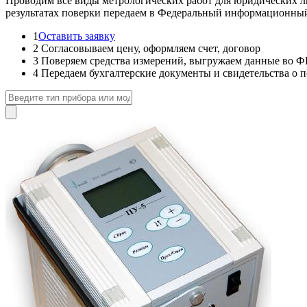
Проводим все виды метрологических работ для юридических лиц
результатах поверки передаем в Федеральный информационн
1
Оставить заявку
2
Согласовываем цену, оформляем счет, договор
3
Поверяем средства измерений, выгружаем данные в
4
Передаем бухгалтерские документы и свидетельства о п