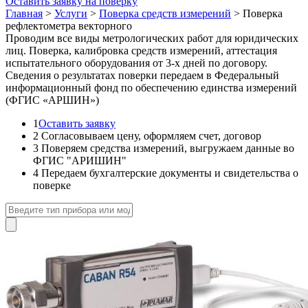
Оставить заявку на поверку
Главная
>
Услуги
>
Поверка средств измерений
>
Поверка
рефлектометра векторного
Проводим все виды метрологических работ для юридических
лиц. Поверка, калибровка средств измерений, аттестация
испытательного оборудования от 3-х дней по договору.
Сведения о результатах поверки передаем в Федеральный
информационный фонд по обеспечению единства измерений
(ФГИС «АРШИН»)
1
Оставить заявку
2
Согласовываем цену, оформляем счет, договор
3
Поверяем средства измерений, выгружаем данные во
ФГИС "АРИШИН"
4
Передаем бухгалтерские документы и свидетельства о
поверке