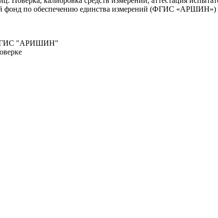
. Поверка, калибровка средств измерений, аттестация испытате
ый фонд по обеспечению единства измерений (ФГИС «АРШИН»)
о ФГИС "АРИШИН"
оверке