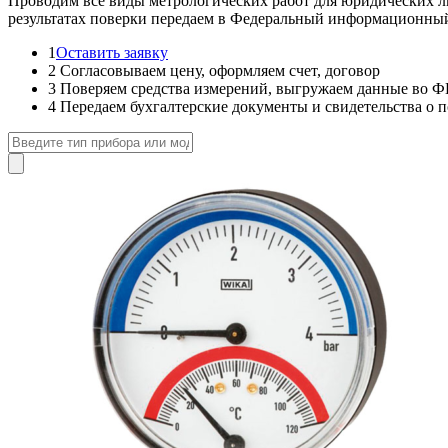
Проводим все виды метрологических работ для юридических лиц
результатах поверки передаем в Федеральный информационн
1
Оставить заявку
2
Согласовываем цену, оформляем счет, договор
3
Поверяем средства измерений, выгружаем данные в
4
Передаем бухгалтерские документы и свидетельства о п