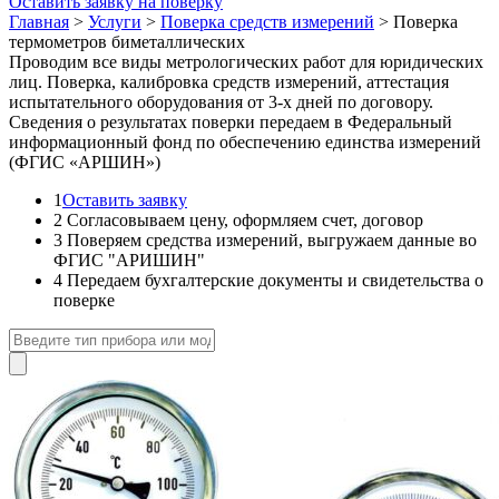
Оставить заявку на поверку
Главная
>
Услуги
>
Поверка средств измерений
>
Поверка
термометров биметаллических
Проводим все виды метрологических работ для юридических
лиц. Поверка, калибровка средств измерений, аттестация
испытательного оборудования от 3-х дней по договору.
Сведения о результатах поверки передаем в Федеральный
информационный фонд по обеспечению единства измерений
(ФГИС «АРШИН»)
1
Оставить заявку
2
Согласовываем цену, оформляем счет, договор
3
Поверяем средства измерений, выгружаем данные во
ФГИС "АРИШИН"
4
Передаем бухгалтерские документы и свидетельства о
поверке